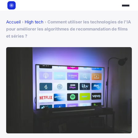
Accueil
›
High tech
›
Comment utiliser les technologies de l'IA
pour améliorer les algorithmes de recommandation de films
et séries ?